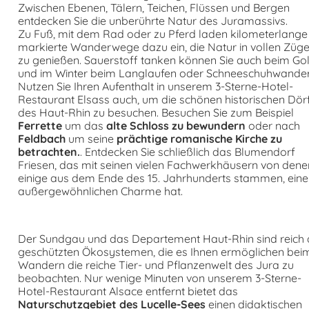
Zwischen Ebenen, Tälern, Teichen, Flüssen und Bergen
entdecken Sie die unberührte Natur des Juramassivs.
Zu Fuß, mit dem Rad oder zu Pferd laden kilometerlange
markierte Wanderwege dazu ein, die Natur in vollen Züg
zu genießen. Sauerstoff tanken können Sie auch beim Go
und im Winter beim Langlaufen oder Schneeschuhwander
Nutzen Sie Ihren Aufenthalt in unserem 3-Sterne-Hotel-
Restaurant Elsass auch, um die schönen historischen Dör
des Haut-Rhin zu besuchen. Besuchen Sie zum Beispiel
Ferrette
um das
alte Schloss zu bewundern
oder nach
Feldbach
um seine
prächtige romanische Kirche zu
betrachten.
. Entdecken Sie schließlich das Blumendorf
Friesen, das mit seinen vielen Fachwerkhäusern von dene
einige aus dem Ende des 15. Jahrhunderts stammen, ein
außergewöhnlichen Charme hat.
Der Sundgau und das Departement Haut-Rhin sind reich
geschützten Ökosystemen, die es Ihnen ermöglichen bei
Wandern die reiche Tier- und Pflanzenwelt des Jura zu
beobachten. Nur wenige Minuten von unserem 3-Sterne-
Hotel-Restaurant Alsace entfernt bietet das
Naturschutzgebiet des Lucelle-Sees
einen didaktischen