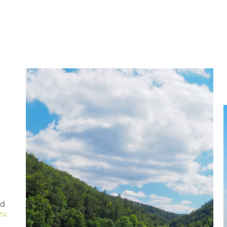
nd
zu