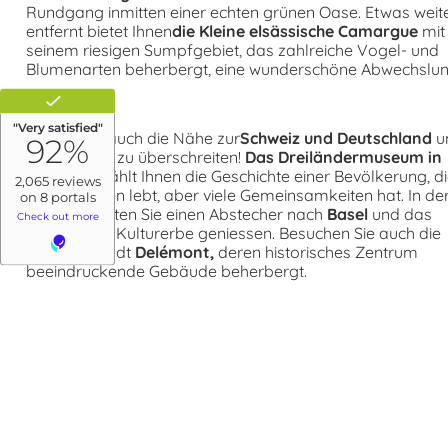
Rundgang inmitten einer echten grünen Oase. Etwas weit
entfernt bietet Ihnen
die Kleine elsässische Camargue
mit
seinem riesigen Sumpfgebiet, das zahlreiche Vogel- und
Blumenarten beherbergt, eine wunderschöne Abwechslun
Nutzen Sie auch die Nähe zur
Schweiz und Deutschland
u
die Grenzen zu überschreiten!
Das Dreiländermuseum in
Lörrach
erzählt Ihnen die Geschichte einer Bevölkerung, di
drei Nationen lebt, aber viele Gemeinsamkeiten hat. In de
Schweiz sollten Sie einen Abstecher nach
Basel
und das
fabelhaftes Kulturerbe geniessen. Besuchen Sie auch die
hübsche Stadt
Delémont,
deren historisches Zentrum
beeindruckende Gebäude beherbergt.