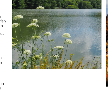
en
lfen
n.
fer
n
en
 an
m