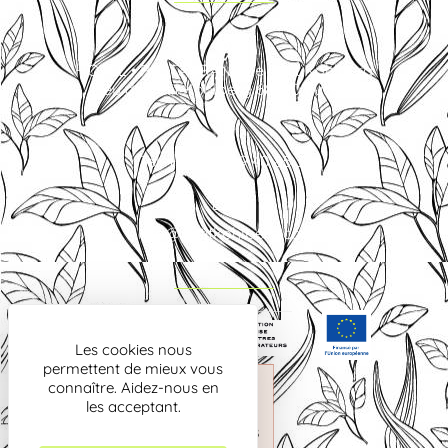
HOTEL • RESTAURANT Le Petit Kohlberg
Lieu dit Petit Kohlberg 68480 Lucelle
Tel. +33 (0)3 89 40 85 30
info@petitkohlberg.com
Les cookies nous
permettent de mieux vous
connaître. Aidez-nous en
les acceptant.